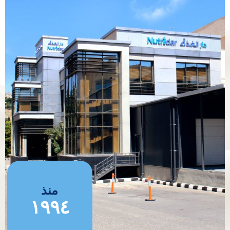
منذ
١٩٩٤