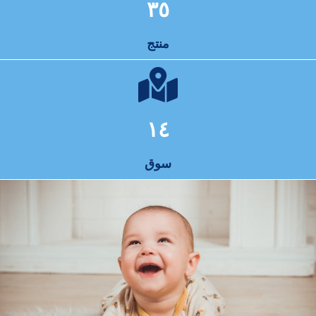
٣٥
منتج
١٤
سوق